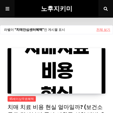
노후지키미
라벨이
치매안심센터혜택
인 게시물 표시
전체 보기
65세이상무료혜택
치매 치료 비용 현실 얼마일까? (보건소