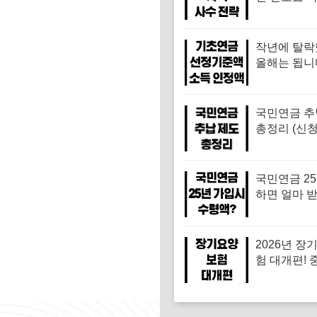
다? 피부양자
수 전략
작년에 탈
올해는 됩니다!
년 기초연금
준액 역대급
소득인정액 
국민연금 추
법)
총정리 (신청
건·수령액 
어날까?)
국민연금 2
하면 얼마 
(2026년 
계산)
2026년 장
험 대개편! 
신 '재가급여'
원 더 받는다
신 집에서 