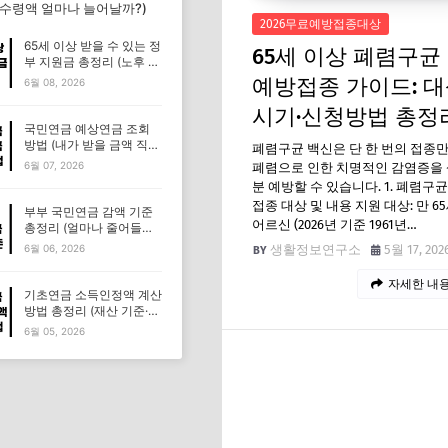
·수령액 얼마나 늘어날까?)
2026무료예방접종대상
65세 이상 받을 수 있는 정
65세 이상 폐렴구균
부 지원금 총정리 (노후 필
수 혜택 모음)
예방접종 가이드: 대
6월 08, 2026
시기·신청방법 총정
국민연금 예상연금 조회
방법 (내가 받을 금액 직접
폐렴구균 백신은 단 한 번의 접종
확인하기)
6월 07, 2026
폐렴으로 인한 치명적인 감염증을 
분 예방할 수 있습니다. 1. 폐렴구
접종 대상 및 내용 지원 대상: 만 6
부부 국민연금 감액 기준
어르신 (2026년 기준 1961년…
총정리 (얼마나 줄어들
까?)
생활정보연구소
5월 17, 202
6월 06, 2026
자세한 내용
기초연금 소득인정액 계산
방법 총정리 (재산 기준·감
액 조건 포함)
6월 05, 2026