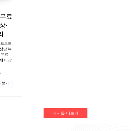
 무료
상·
리
만으로도
상당 부
균 무료
5세 이상
6
 보기
게시물 더보기