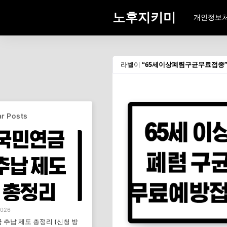
노후지키미
개인정보
라벨이
65세이상폐렴구균무료접종
r Posts
2026
 추납 제도 총정리 (신청 방